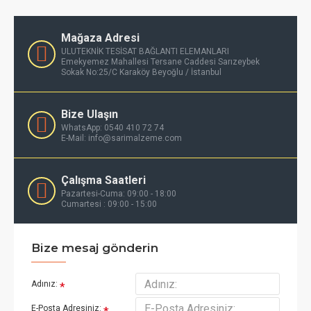
Mağaza Adresi
ULUTEKNİK TESİSAT BAĞLANTI ELEMANLARI
Emekyemez Mahallesi Tersane Caddesi Sarızeybek
Sokak No:25/C Karaköy Beyoğlu / İstanbul
Bize Ulaşın
WhatsApp: 0540 410 72 74
E-Mail: info@sarimalzeme.com
Çalışma Saatleri
Pazartesi-Cuma: 09:00 - 18:00
Cumartesi : 09:00 - 15:00
Bize mesaj gönderin
Adınız:
E-Posta Adresiniz: