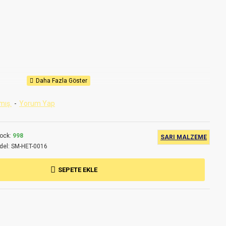
mış.
-
Yorum Yap
nayi
eler
ock:
998
SARI MALZEME
 teknik özelliklerde değişiklik yapma hakkımız saklıdır.
del:
SM-HET-0016
lmiştir.
SEPETE EKLE