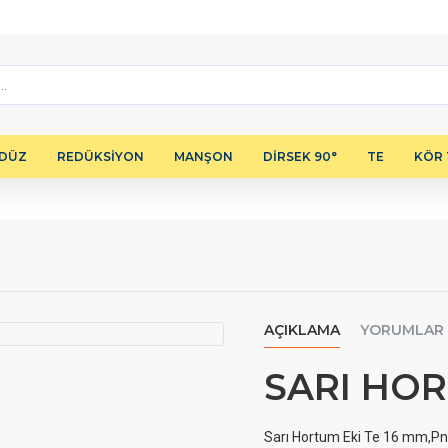
 DÜZ
REDÜKSİYON
MANŞON
DİRSEK 90°
TE
KÖR 
AÇIKLAMA
YORUMLAR
SARI HOR
Sarı Hortum Eki Te 16 mm,Pnö