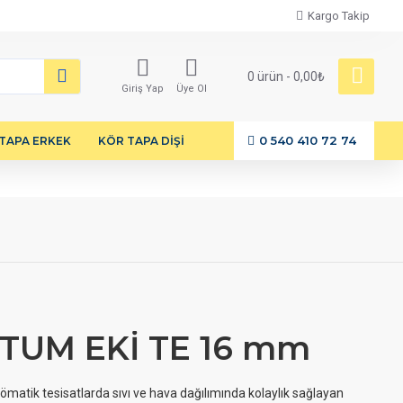
Kargo Takip
0 ürün - 0,00₺
Giriş Yap
Üye Ol
0 540 410 72 74
TAPA ERKEK
KÖR TAPA DİŞİ
TUM EKİ TE 16 mm
matik tesisatlarda sıvı ve hava dağılımında kolaylık sağlayan