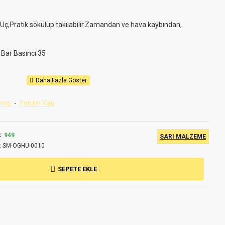
ç,Pratik sökülüp takılabilir.Zamandan ve hava kaybından,
 Bar Basıncı 35
 teknik özelliklerde değişiklik yapma hakkımız saklıdır.
mış.
-
Yorum Yap
miştir.
:
949
SARI MALZEME
:
SM-OGHU-0010
SEPETE EKLE
duğu tüm işletmelerde kullanılır.