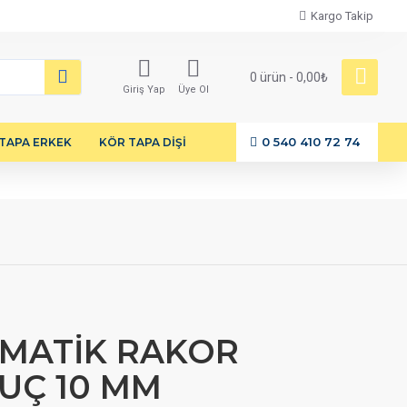
Kargo Takip
0 ürün - 0,00₺
Giriş Yap
Üye Ol
0 540 410 72 74
TAPA ERKEK
KÖR TAPA DİŞİ
OMATİK RAKOR
UÇ 10 MM