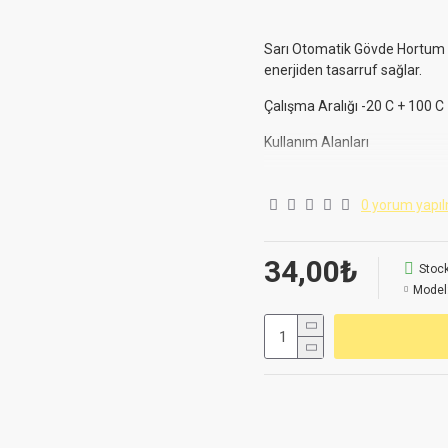
Sarı Otomatik Gövde Hortum U
enerjiden tasarruf sağlar.
Çalışma Aralığı -20 C + 100 C
Kullanım Alanları
Fiyatlarda,satış şartlarında ve
0 yorum yapıl
Birinci sınıf pirinçten imal edil
İlaç Sanayi
Gıda Sanayi
34,00₺
Stock
Kimya Sanayi
Model
Otomotiv Sanayi
Mobilya Sanayi
Teknik Servis
Makine İmalatı
Hava kompresörün bulun