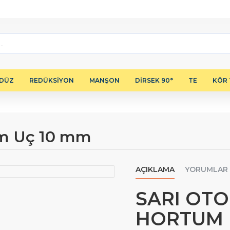
 DÜZ
REDÜKSİYON
MANŞON
DİRSEK 90°
TE
KÖR 
um Uç 10 mm
AÇIKLAMA
YORUMLAR
SARI OT
HORTUM 