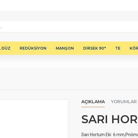
L DÜZ
REDÜKSİYON
MANŞON
DİRSEK 90°
TE
KÖR
AÇIKLAMA
YORUMLAR
SARI HO
Sarı Hortum Eki 6 mm,Pnömatik