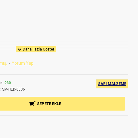
mış.
-
Yorum Yap
nayi
eler
k:
930
SARI MALZEME
 teknik özelliklerde değişiklik yapma hakkımız saklıdır.
:
SM-HED-0006
lmiştir.
SEPETE EKLE