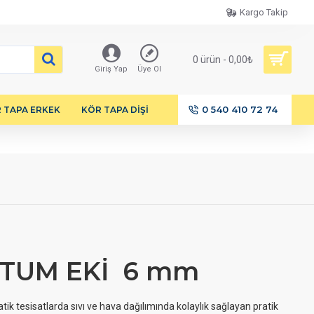
Kargo Takip
0 ürün - 0,00₺
Giriş Yap
Üye Ol
0 540 410 72 74
 TAPA ERKEK
KÖR TAPA DİŞİ
RTUM EKİ 6 mm
 tesisatlarda sıvı ve hava dağılımında kolaylık sağlayan pratik