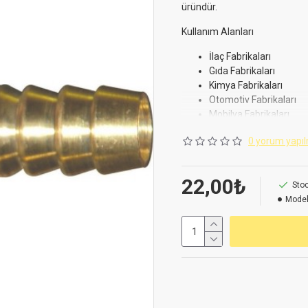
üründür.
Kullanım Alanları
İlaç Fabrikaları
Gıda Fabrikaları
Kimya Fabrikaları
Otomotiv Fabrikaları
Mobilya Fabrikaları
Teknik Servis
0 yorum yapıl
Makine İmalatı
Endüstriyel Mutfak Sa
Gemi Sanayi ve Tersan
22,00₺
Stoc
Fiyatlarda,satış şartlarında ve
Model
Birinci kalite pirinçten imal edi