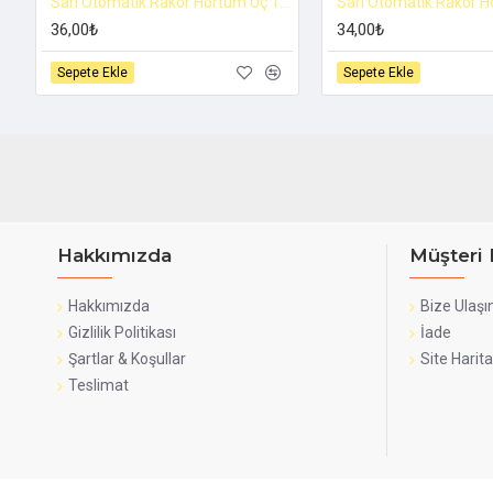
Sarı Otomatik Rakor Hortum Uç 12 mm
36,00₺
34,00₺
Sepete Ekle
Sepete Ekle
Hakkımızda
Müşteri 
Hakkımızda
Bize Ulaşı
Gizlilik Politikası
İade
Şartlar & Koşullar
Site Harita
Teslimat