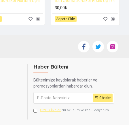
Sarı Otomatik Rakor Hortum Uç 6 mm
Sarı Otomatik Rakor Erkek Uç 1/4
30,00₺
Sepete Ekle
Haber Bülteni
Bültenimize kaydolarak haberler ve
promosyonlardan haberdar olun.
Gönder
Gizlilik İlkeleri
'ni okudum ve kabul ediyorum.