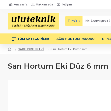
Anasayfa
Hakkımızda
İletişim
Tümü
TÜM KATEGORILER
AĞIR HORTUM RAKORU
NİPE
SARI HORTUM EKİ
Sarı Hortum Eki Düz 6 mm
Sarı Hortum Eki Düz 6 mm