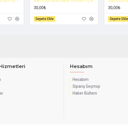
Sarı Otomatik Rakor Hortum Uç 10 mm
Sarı Otomatik Rakor Hortum Uç 8 mm
30,00₺
30,00₺
Sepete Ekle
Sepete Ekle
Hizmetleri
Hesabım
n
Hesabım
Sipariş Geçmişi
sı
Haber Bülteni